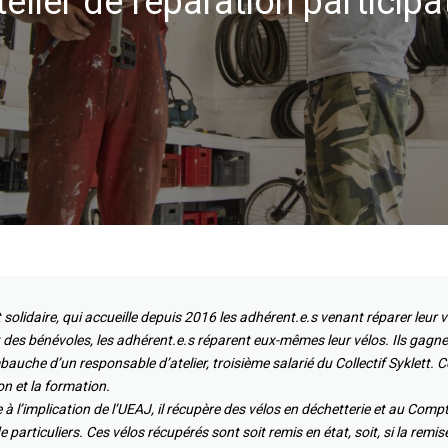
telier de réparation participat
f et solidaire, qui accueille depuis 2016 les adhérent.e.s venant réparer le
et des bénévoles, les adhérent.e.s réparent eux-mêmes leur vélos. Ils gagn
bauche d’un responsable d’atelier, troisième salarié du Collectif Syklett.
on et la formation.
e à l’implication de l’UEAJ, il récupère des vélos en déchetterie et au Comp
 particuliers. Ces vélos récupérés sont soit remis en état, soit, si la remi